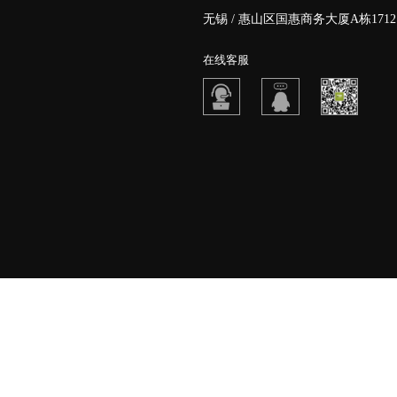
无锡 / 惠山区国惠商务大厦A栋1712
在线客服
主营区域：
常州
苏州
宜兴
江阴
镇江
盐城
南
©2017-2020
无锡枫泽云创网络科技有限公司
|
部分内容取自于互联网，如遇侵权联系我们,